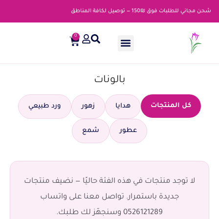
شحن مجاني للطلبات فوق ₪150 — توصيل لكافة المناطق
0
بالونات
كل المنتجات
هدايا
زهور
ورد طبيعي
عطور
شمع
لا توجد منتجات في هذه الفئة حاليًا — نضيف منتجات
جديدة باستمرار. تواصل معنا على واتساب
0526121289 وسنجهّز لك طلبك.