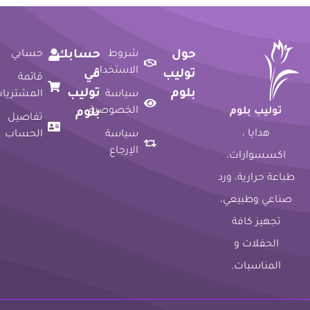
حول
شروط
حسابك
حسابي
الاستخدام
توليب
في
قائمة
بلوم
توليب
سياسة
المشتريات
الخصوصية
توليب بلوم
بلوم
تفاصيل
هدايا ،
سياسة
الحساب
الإرجاع
اكسسوارات،
طباعة حرارية، ورد
صناعي وطبيعي،
تجهيز كافة
الحفلات و
المناسبات.