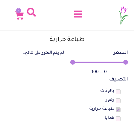
0
طباعة حرارية
لم يتم العثور على نتائج...
السعر
100
—
0
التصنيف
بالونات
زهور
طباعة حرارية
هدايا