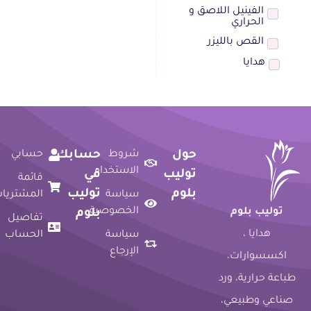
الفينيل اللاصق و
الحراري
القص بالليزر
هدايا
حول
شروط
حسابك
حسابي
الاستخدام
توليب
في
قائمة
بلوم
توليب
سياسة
المشتريات
الخصوصية
توليب بلوم
بلوم
تفاصيل
هدايا ،
سياسة
الحساب
الإرجاع
اكسسوارات،
طباعة حرارية، ورد
صناعي وطبيعي،