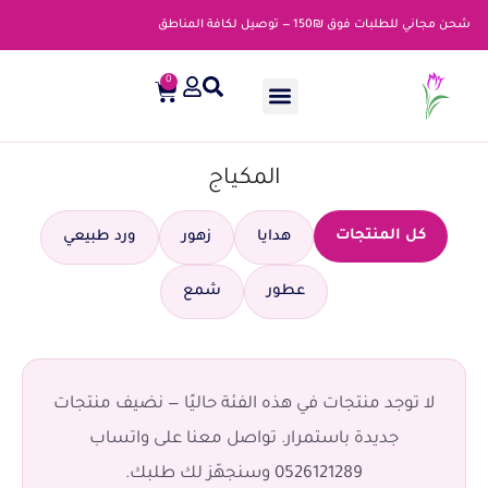
شحن مجاني للطلبات فوق ₪150 — توصيل لكافة المناطق
0
المكياج
كل المنتجات
هدايا
زهور
ورد طبيعي
عطور
شمع
لا توجد منتجات في هذه الفئة حاليًا — نضيف منتجات
جديدة باستمرار. تواصل معنا على واتساب
0526121289 وسنجهّز لك طلبك.